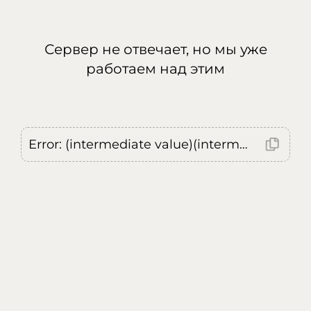
Сервер не отвечает, но мы уже
работаем над этим
Error: (intermediate value)(intermediate value)(intermediate value).replaceAll is not a function