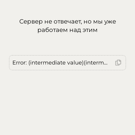
Сервер не отвечает, но мы уже
работаем над этим
Error: (intermediate value)(intermediate value)(intermediate value).replaceAll is not a function